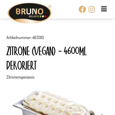
Zum
Facebook
Instagr
Inhalt
springen
Artikelnummer: 46331D
ZITRONE (VEGAN) – 4600ML
DEKORIERT
Zitronenspeiseeis