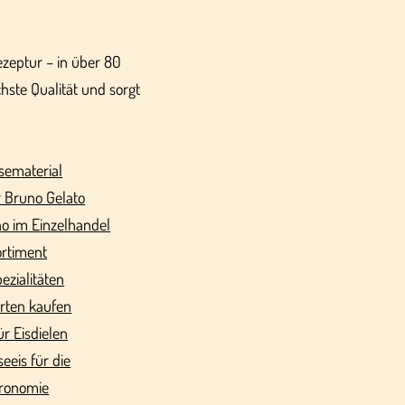
Rezeptur – in über 80
hste Qualität und sorgt
sematerial
 Bruno Gelato
o im Einzelhandel
ortiment
pezialitäten
orten kaufen
ür Eisdielen
seeis für die
ronomie