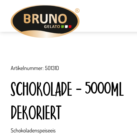
Zum
Inhalt
springen
Artikelnummer: 50131D
SCHOKOLADE – 5000ML
DEKORIERT
Schokoladenspeiseeis