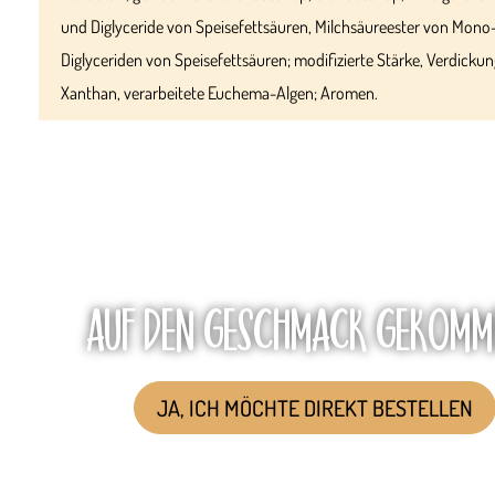
und Diglyceride von Speisefettsäuren, Milchsäureester von Mono
Diglyceriden von Speisefettsäuren; modifizierte Stärke, Verdickun
Xanthan, verarbeitete Euchema-Algen; Aromen.
AUF DEN GESCHMACK GEKOMM
JA, ICH MÖCHTE DIREKT BESTELLEN