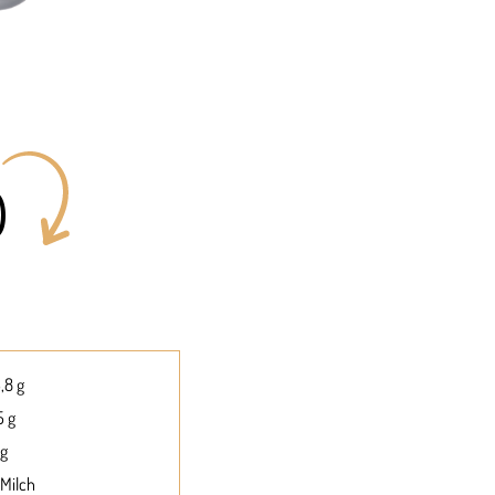
O
,8 g
5 g
 g
 Milch