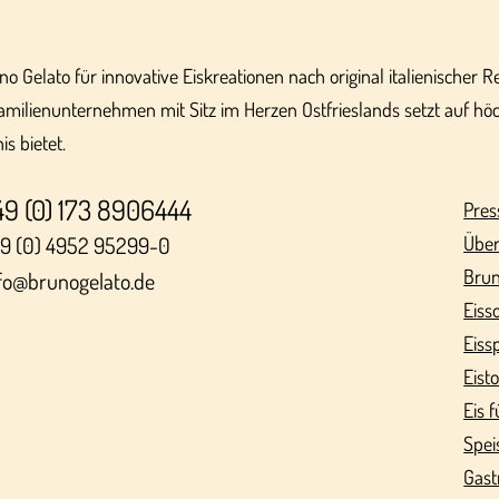
uno Gelato für innovative Eiskreationen nach original italienischer 
amilienunternehmen mit Sitz im Herzen Ostfrieslands setzt auf höc
s bietet.
49 (0) 173 8906444
Pres
9 (0) 4952 95299-0
Über
Brun
fo@brunogelato.de
Eiss
Eiss
Eist
Eis f
Spei
Gast