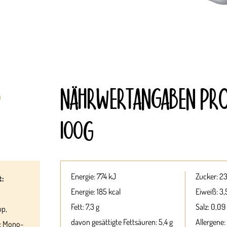
NÄHRWERT­ANGABEN PR
100G
Energie: 774 kJ
Zucker: 23
t:
Energie: 185 kcal
Eiweiß: 3,
Fett: 7,3 g
Salz: 0,09
up,
davon gesättigte Fettsäuren: 5,4 g
Allergene:
n: Mono-