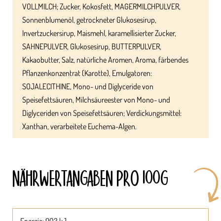
VOLLMILCH; Zucker, Kokosfett, MAGERMILCHPULVER,
Sonnenblumenöl, getrockneter Glukosesirup,
Invertzuckersirup, Maismehl, karamellisierter Zucker,
SAHNEPULVER, Glukosesirup, BUTTERPULVER,
Kakaobutter, Salz, natürliche Aromen, Aroma, färbendes
Pflanzenkonzentrat (Karotte), Emulgatoren:
SOJALECITHINE, Mono- und Diglyceride von
Speisefettsäuren, Milchsäureester von Mono- und
Diglyceriden von Speisefettsäuren; Verdickungsmittel:
Xanthan, verarbeitete Euchema-Algen.
NÄHRWERT­ANGABEN PRO 100G
Energie: 903 kJ