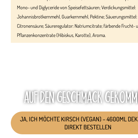
Mono- und Diglyceride von Speisefettsäuren; Verdickungsmittel:
Johannisbrotkernmehl, Guarkernmehl, Pektine; Säuerungsmittel:
Citronensäure; Säureregulator: Natriumcitrate; färbende Frucht- 
Pflanzenkonzentrate (Hibiskus, Karotte), Aroma.
AUF DEN GESCHMACK GEKOMM
JA, ICH MÖCHTE KIRSCH (VEGAN) – 4600ML DE
DIREKT BESTELLEN