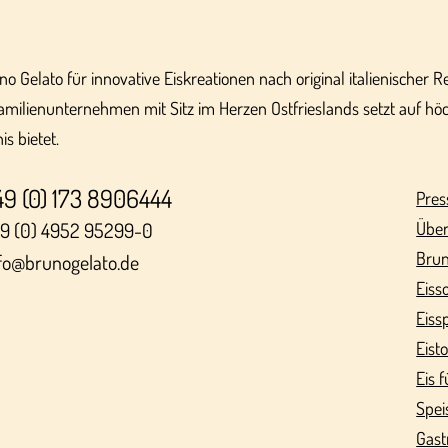
uno Gelato für innovative Eiskreationen nach original italienischer 
amilienunternehmen mit Sitz im Herzen Ostfrieslands setzt auf höc
s bietet.
49 (0) 173 8906444
Pres
9 (0) 4952 95299-0
Über
Brun
fo@brunogelato.de
Eiss
Eiss
Eist
Eis f
Spei
Gast