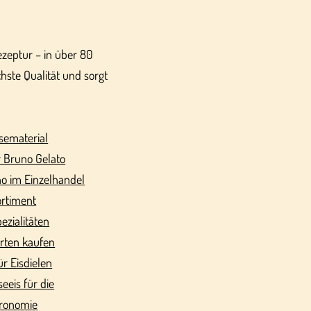
Rezeptur – in über 80
hste Qualität und sorgt
sematerial
 Bruno Gelato
o im Einzelhandel
ortiment
pezialitäten
orten kaufen
ür Eisdielen
seeis für die
ronomie