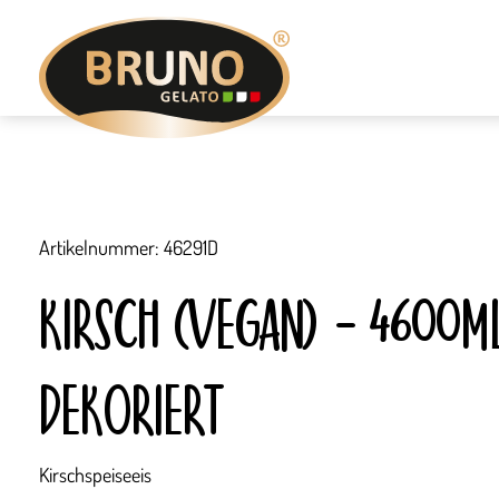
Zum
Inhalt
springen
Artikelnummer: 46291D
KIRSCH (VEGAN) – 4600M
DEKORIERT
Kirschspeiseeis