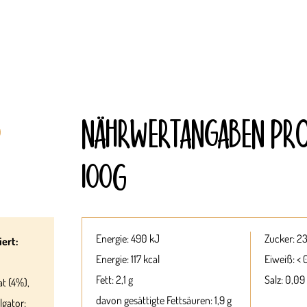
NÄHRWERT­ANGABEN PR
100G
Energie: 490 kJ
Zucker: 23
ert:
Energie: 117 kcal
Eiweiß: < 
Fett: 2,1 g
Salz: 0,09
at (4%),
davon gesättigte Fettsäuren: 1,9 g
lgator: