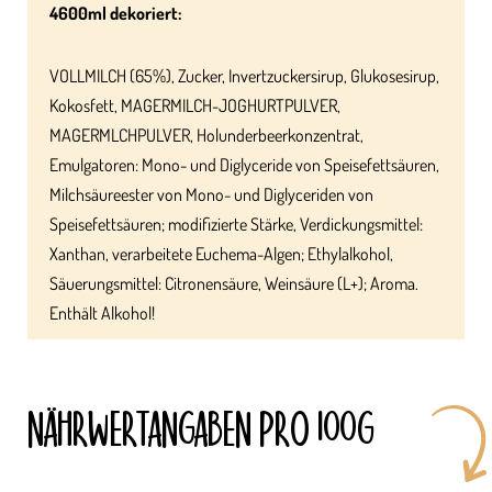
4600ml dekoriert:
VOLLMILCH (65%), Zucker, Invertzuckersirup, Glukosesirup,
Kokosfett, MAGERMILCH-JOGHURTPULVER,
MAGERMLCHPULVER, Holunderbeerkonzentrat,
Emulgatoren: Mono- und Diglyceride von Speisefettsäuren,
Milchsäureester von Mono- und Diglyceriden von
Speisefettsäuren; modifizierte Stärke, Verdickungsmittel:
Xanthan, verarbeitete Euchema-Algen; Ethylalkohol,
Säuerungsmittel: Citronensäure, Weinsäure (L+); Aroma.
Enthält Alkohol!
NÄHRWERT­ANGABEN PRO 100G