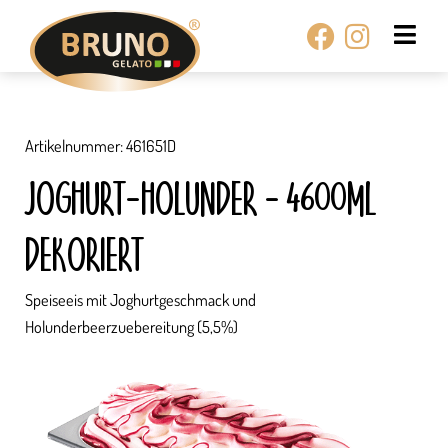
Zum
Facebook
Instagr
Inhalt
springen
Artikelnummer: 461651D
JOGHURT-HOLUNDER – 4600ML
DEKORIERT
Speiseeis mit Joghurtgeschmack und
Holunderbeerzuebereitung (5,5%)