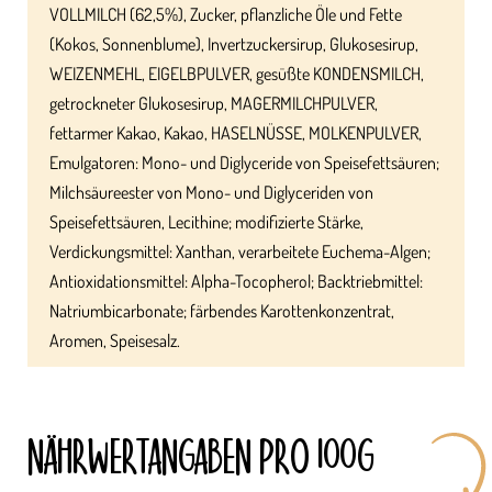
VOLLMILCH (62,5%), Zucker, pflanzliche Öle und Fette
(Kokos, Sonnenblume), Invertzuckersirup, Glukosesirup,
WEIZENMEHL, EIGELBPULVER, gesüßte KONDENSMILCH,
getrockneter Glukosesirup, MAGERMILCHPULVER,
fettarmer Kakao, Kakao, HASELNÜSSE, MOLKENPULVER,
Emulgatoren: Mono- und Diglyceride von Speisefettsäuren;
Milchsäureester von Mono- und Diglyceriden von
Speisefettsäuren, Lecithine; modifizierte Stärke,
Verdickungsmittel: Xanthan, verarbeitete Euchema-Algen;
Antioxidationsmittel: Alpha-Tocopherol; Backtriebmittel:
Natriumbicarbonate; färbendes Karottenkonzentrat,
Aromen, Speisesalz.
NÄHRWERT­ANGABEN PRO 100G